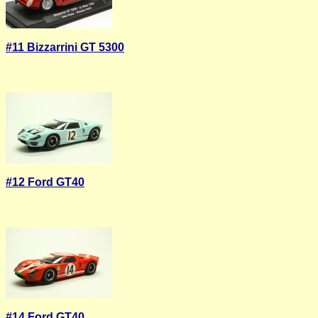
#11 Bizzarrini GT 5300
#12 Ford GT40
#14 Ford GT40