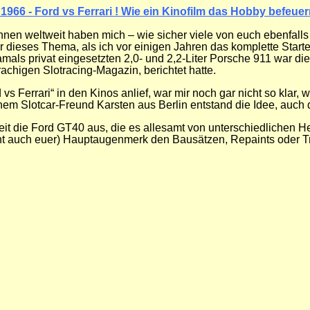
1966 - Ford vs Ferrari ! Wie ein Kinofilm das Hobby befeuer
en weltweit haben mich – wie sicher viele von euch ebenfalls 
 dieses Thema, als ich vor einigen Jahren das komplette Start
als privat eingesetzten 2,0- und 2,2-Liter Porsche 911 war di
achigen Slotracing-Magazin, berichtet hatte.
vs Ferrari“ in den Kinos anlief, war mir noch gar nicht so kla
em Slotcar-Freund Karsten aus Berlin entstand die Idee, auch d
t die Ford GT40 aus, die es allesamt von unterschiedlichen Hers
icht auch euer) Hauptaugenmerk den Bausätzen, Repaints oder Tra