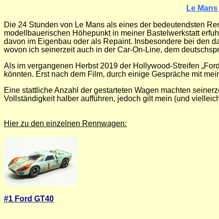
Le Mans 
Die 24 Stunden von Le Mans als eines der bedeutendsten Renn
modellbauerischen Höhepunkt in meiner Bastelwerkstatt erfuhr
davon im Eigenbau oder als Repaint. Insbesondere bei den dam
wovon ich seinerzeit auch in der Car-On-Line, dem deutschspr
Als im vergangenen Herbst 2019 der Hollywood-Streifen „Ford 
könnten. Erst nach dem Film, durch einige Gespräche mit mein
Eine stattliche Anzahl der gestarteten Wagen machten seinerzei
Vollständigkeit halber aufführen, jedoch gilt mein (und vielle
Hier zu den einzelnen Rennwagen:
#1 Ford GT40