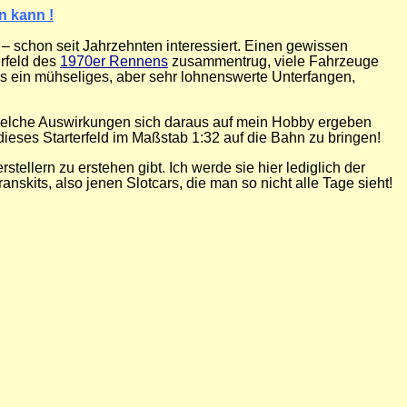
n kann !
– schon seit Jahrzehnten interessiert. Einen gewissen
erfeld des
1970er Rennens
zusammentrug, viele Fahrzeuge
es ein mühseliges, aber sehr lohnenswerte Unterfangen,
r, welche Auswirkungen sich daraus auf mein Hobby ergeben
ieses Starterfeld im Maßstab 1:32 auf die Bahn zu bringen!
tellern zu erstehen gibt. Ich werde sie hier lediglich der
nskits, also jenen Slotcars, die man so nicht alle Tage sieht!