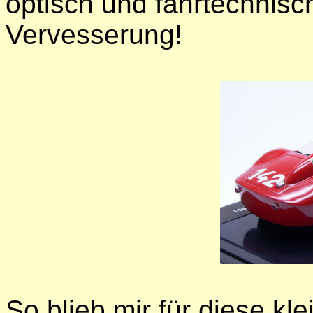
optisch und fahrtechnisc
Vervesserung!
So blieb mir für diese kle