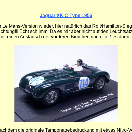
Jaguar XK C-Type 1956
e Mans-Version wieder, hier natürlich das Rolt/Hamilton-Siege
uchtung!!! Echt schlimm! Da es mir aber nicht auf den Leuchtsat
ber einen Austausch der vorderen Birnchen nach, ließ es dann 
g, nachdem die originale Tamponagebedruckung mit etwas Nitro