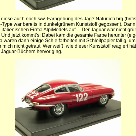
iese auch noch s/w. Farbgebung des Jag? Natürlich brg (british
 E-Type war bereits in dunkelgrünem Kunststoff gegossen). Dan
alienischen Firma AlpiModels auf… Der Jaguar war nicht grün, s
. Und jetzt kommt’s: Dabei kam die gesamte Farbe herunter (eigen
Da waren dann einige Schleifarbeiten mit Schleifpapier fällig, 
ich nicht getraut. Wer weiß, wie dieser Kunststoff reagiert hä
 Jaguar-Büchern hervor ging.