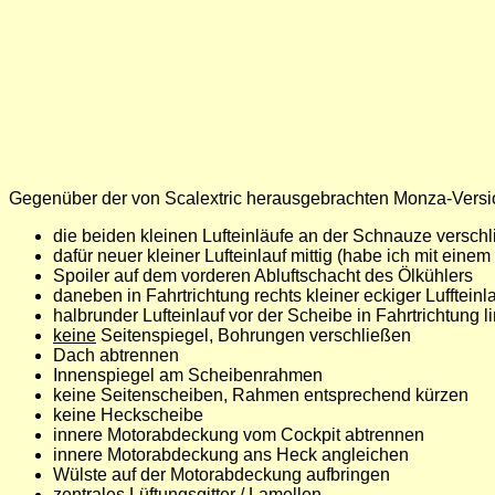
Gegenüber der von Scalextric herausgebrachten Monza-Versio
die beiden kleinen Lufteinläufe an der Schnauze versch
dafür neuer kleiner Lufteinlauf mittig (habe ich mit eine
Spoiler auf dem vorderen Abluftschacht des Ölkühlers
daneben in Fahrtrichtung rechts kleiner eckiger Luffteinl
halbrunder Lufteinlauf vor der Scheibe in Fahrtrichtung l
keine
Seitenspiegel, Bohrungen verschließen
Dach abtrennen
Innenspiegel am Scheibenrahmen
keine Seitenscheiben, Rahmen entsprechend kürzen
keine Heckscheibe
innere Motorabdeckung vom Cockpit abtrennen
innere Motorabdeckung ans Heck angleichen
Wülste auf der Motorabdeckung aufbringen
zentrales Lüftungsgitter / Lamellen