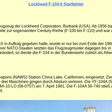
Lockheed F-104 A Starfighter
pfflugzeug der Lockheed Corporation, Burbank (USA). Ab 1956 
te zur sogenannten Century-Reihe (F-100 bis F-110) und war als
lich in Auftrag gegeben hatte, wurde er nur bis zum Ende der 1
rerer NATO-Staaten setzten das Flugzeugmuster dagegen bis in di
eändert, so diente die F-104 in der Bundeswehr zuletzt als All
Weapons (NAWS) Station China Lake, Californien, eingesetzt. Z
 drei Maschinen gingen durch Absturz verloren. Die YF-104A (5
A-10-LO (56-0757) am 7. April 1961. Die F-104A 56-740 stieß
t.