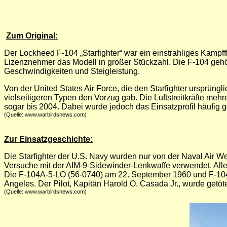
Zum Original:
Der Lockheed F-104 „Starfighter“ war ein einstrahliges Kam
Lizenznehmer das Modell in großer Stückzahl. Die F-104 gehör
Geschwindigkeiten und Steigleistung.
Von der United States Air Force, die den Starfighter ursprüng
vielseitigeren Typen den Vorzug gab. Die Luftstreitkräfte meh
sogar bis 2004. Dabei wurde jedoch das Einsatzprofil häufig g
(Quelle: www.warbirdsnews.com)
Zur Einsatzgeschichte:
Die Starfighter der U.S. Navy wurden nur von der Naval Air 
Versuche mit der AIM-9-Sidewinder-Lenkwaffe verwendet. Alle
Die F-104A-5-LO (56-0740) am 22. September 1960 und F-104
Angeles. Der Pilot, Kapitän Harold O. Casada Jr., wurde getöte
(Quelle: www.warbirdsnews.com)