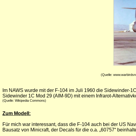
(Quelle: www.warbirdsnews.c
I
m NAWS wurde mit der F-104 im Juli 1960 die Sidewinder-1
Sidewinder 1C Mod 29 (AIM-9D) mit einem Infrarot-Alternativko
(Quelle: Wikipedia Commons)
Zum Modell:
Für mich war interessant, dass die F-104 auch bei der US Na
Bausatz von Minicraft, der Decals für die o.a. „60757“ beinhalt