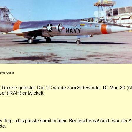
om)
C-Rakete getestet. Die 1C wurde zum Sidewinder 1C Mod 30 (
pf (IRAH) entwickelt.
vy flog – das passte somit in mein Beuteschema! Auch war der 
ete.