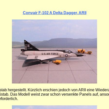
Convair F-102 A Delta Dagger, ARII
tab hergestellt. Kürzlich erschien jedoch von ARII eine Wieder
tab. Das Modell weist zwar schon versenkte Panels auf, anson
forderlich.