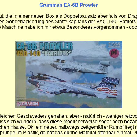
Grumman EA-6B Prowler
ut, die in einer neuen Box als Doppelbausatz ebenfalls von Dra
tiven Sonderlackierung des Staffelkapitäns der VAQ-140 "Patri
te Maschine habe ich mir etwas Besonderes vorgenommen - doch
ichen Geschwaders gehalten, aber - natürlich - weniger reizvoll
ss sich wundern, dass diese möglicherweise sogar noch bezahlt
chen Hause. Ok, ein neuer, halbwegs zeitgemäßer Rumpf liegt na
prünge im Plastik, da hat das dünne Material offenbar einmal